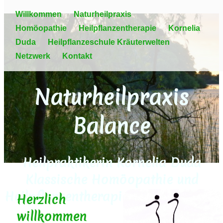
Willkommen
Naturheilpraxis
Homöopathie
Heilpflanzentherapie
Kornelia
Duda
Heilpflanzeschule Kräuterwelten
Netzwerk
Kontakt
Naturheilpraxis
Balance
Heilpraktikerin Kornelia Duda
Klassische Homöopathie und
Heilpflanzentherapie in Bordesholm
Herzlich
willkommen